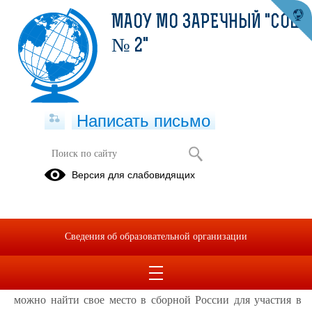
МАОУ МО ЗАРЕЧНЫЙ "СОШ
№ 2"
Написать письмо
Учиться побеждать!
Версия для слабовидящих
05.11.2020
Почему стоит участвовать во Всероссийской олимпиады
школьников? Есть «стопудовые» причины! Во-первых, это
Сведения об образовательной организации
главный и самый престижный конкурс в стране. Во-
вторых, это возможность углубить свои знания и проявить
себя по любимому предмету. Это «олимпийский» рост –
можно найти свое место в сборной России для участия в