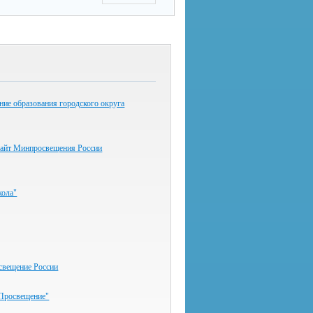
ие образования городского округа
айт Минпросвещения России
ола"
вещение России
"Просвещение"