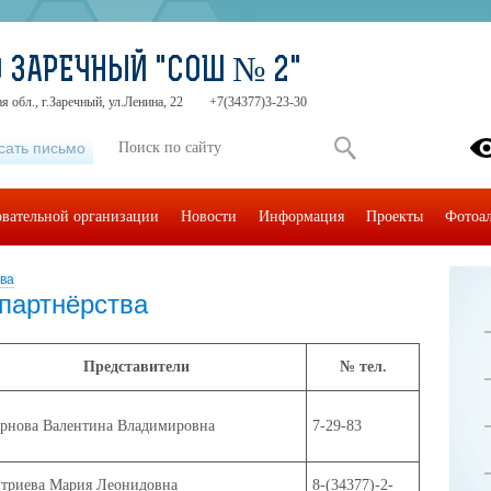
 ЗАРЕЧНЫЙ "СОШ № 2"
 обл., г.Заречный, ул.Ленина, 22
+7(34377)3-23-30
сать письмо
овательной организации
Новости
Информация
Проекты
Фотоа
ва
партнёрства
Представители
№ тел.
рнова Валентина Владимировна
7-29-83
триева Мария Леонидовна
8-(34377)-2-