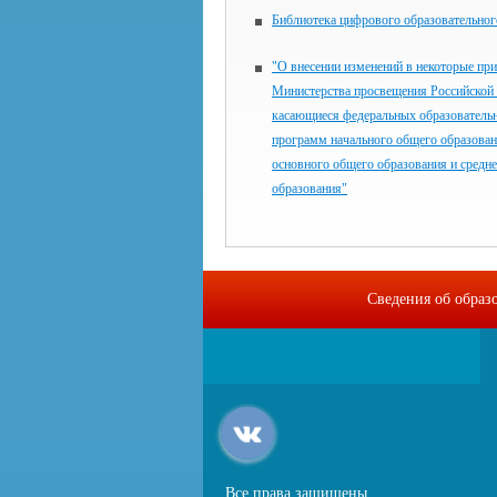
Библиотека цифрового образовательног
"О внесении изменений в некоторые пр
Министерства просвещения Российской
касающиеся федеральных образователь
программ начального общего образован
основного общего образования и средн
образования"
Сведения об образ
Все права защищены.