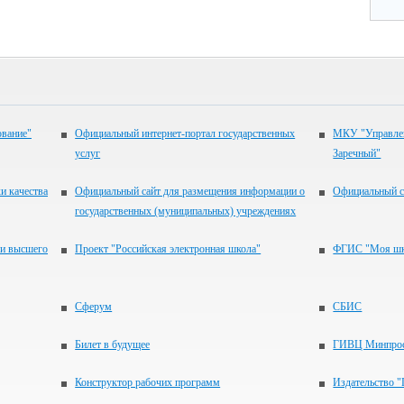
ование"
Официальный интернет-портал государственных
МКУ "Управлен
услуг
Заречный"
и качества
Официальный сайт для размещения информации о
Официальный с
государственных (муниципальных) учреждениях
 и высшего
Проект "Российская электронная школа"
ФГИС "Моя шк
Сферум
СБИС
Билет в будущее
ГИВЦ Минпрос
Конструктор рабочих программ
Издательство 