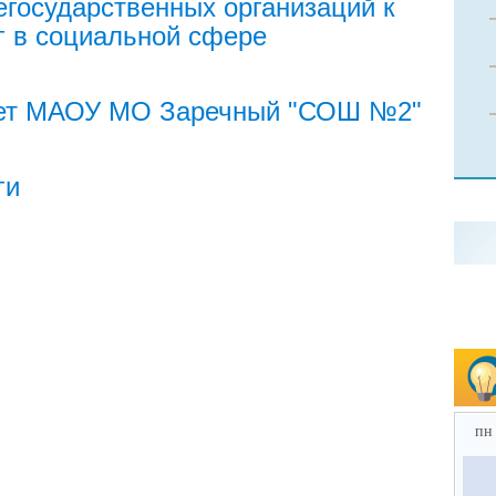
егосударственных организаций к
г в социальной сфере
ет МАОУ МО Заречный "СОШ №2"
ги
пн