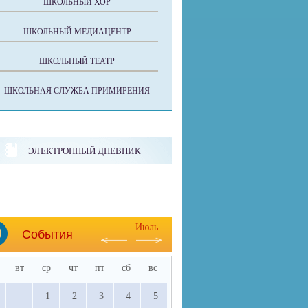
ШКОЛЬНЫЙ ХОР
ШКОЛЬНЫЙ МЕДИАЦЕНТР
ШКОЛЬНЫЙ ТЕАТР
ШКОЛЬНАЯ СЛУЖБА ПРИМИРЕНИЯ
ЭЛЕКТРОННЫЙ ДНЕВНИК
Июль
События
вт
ср
чт
пт
сб
вс
1
2
3
4
5