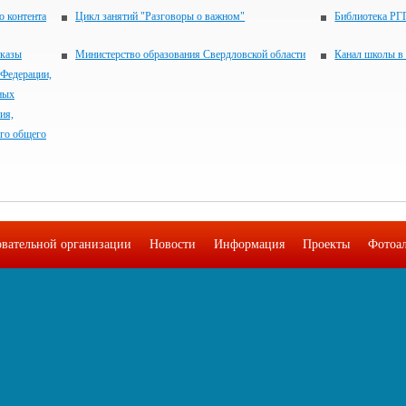
о контента
Цикл занятий "Разговоры о важном"
Библиотека РГ
иказы
Министерство образования Свердловской области
Канал школы 
 Федерации,
ных
ия,
его общего
овательной организации
Новости
Информация
Проекты
Фотоа