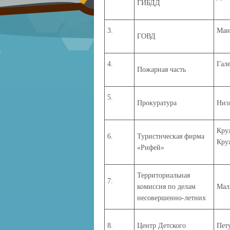
ГИБДД
3.
Ман
ГОВД
4.
Гал
Пожарная часть
5.
Прокуратура
Низ
Кру
6.
Туристическая фирма
Кру
«Рифей»
Территориальная
7.
комиссия по делам
Мал
несовершенно-летних
8.
Центр Детского
Пет