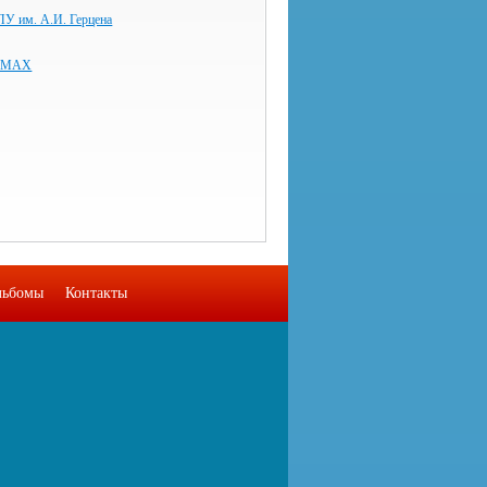
ПУ им. А.И. Герцена
в MAX
льбомы
Контакты