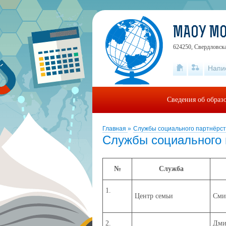
МАОУ МО
624250, Свердловская
Напи
Сведения об образ
Главная
»
Службы социального партнёрст
Службы социального 
№
Служба
1.
Центр семьи
Сми
2.
Дми